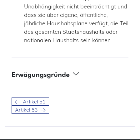
Unabhängigkeit nicht beeinträchtigt und
dass sie über eigene, öffentliche,
jährliche Haushaltspläne verfügt, die Teil
des gesamten Staatshaushalts oder
nationalen Haushalts sein können.
Erwägungsgründe
(117) Die Errichtung von Aufsichtsbehörden in den
Mitgliedstaaten, die befugt sind, ihre Aufgaben und
Befugnisse völlig unabhängig wahrzunehmen, ist ein
Artikel 51
wesentlicher Bestandteil des Schutzes natürlicher
Personen bei der Verarbeitung personenbezogener Daten.
Artikel 53
Die Mitgliedstaaten sollten mehr als eine
Aufsichtsbehörde errichten können, wenn dies ihrer
verfassungsmäßigen, organisatorischen und
administrativen Struktur entspricht.