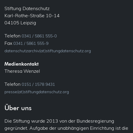
Maßnahmen — auch technischer Art — treffen, um die
Verantwortlichen, die diese personenbezogenen Daten
Stiftung Datenschutz
verarbeiten, über den Antrag der betroffenen Person zu
Karl-Rothe-Straße 10-14
informieren.
04105 Leipzig
Telefon
0341 / 5861 555-0
Fax
0341 / 5861 555-9
datenschutzarchiv(at)stiftungdatenschutz.org
Medienkontakt
Theresa Wenzel
Telefon
0151 / 1578 9431
presse(at)stiftungdatenschutz.org
Über uns
Die Stiftung wurde 2013 von der Bundesregierung
gegründet. Aufgabe der unabhängigen Einrichtung ist die