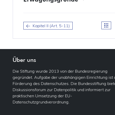
(39) Jede Verarbeitung personenbezogener Daten sollt
erfolgen. Für natürliche Personen sollte Transparenz d
personenbezogene Daten erhoben, verwendet, eingeseh
und in welchem Umfang die personenbezogenen Daten v
Kapitel II (Art. 5-11)
verarbeitet werden. Der Grundsatz der Transparenz setz
Mitteilungen zur Verarbeitung dieser personenbezogene
und in klarer und einfacher Sprache abgefasst sind. Die
Informationen über die Identität des Verantwortlichen
sonstige Informationen, die eine faire und transparente
natürlichen Personen gewährleisten, sowie deren Recht
Über uns
erhalten, welche sie betreffende personenbezogene Da
sollten über die Risiken, Vorschriften, Garantien und
Die Stiftung wurde 2013 von der Bundesregierung
personenbezogener Daten informiert und darüber aufgek
gegründet. Aufgabe der unabhängigen Einrichtung ist 
Rechte geltend machen können. Insbesondere sollten d
Förderung des Datenschutzes. Die Bundesstiftung biete
personenbezogenen Daten verarbeitet werden, eindeut
Diskussionsforum zur Datenpolitik und informiert zur
der Erhebung der personenbezogenen Daten feststehen
praktischen Umsetzung der EU-
die Zwecke, zu denen sie verarbeitet werden, angemess
Zwecke ihrer Verarbeitung notwendige Maß beschränkt s
Datenschutzgrundverordnung.
Speicherfrist für personenbezogene Daten auf das unb
bleibt. Personenbezogene Daten sollten nur verarbeit