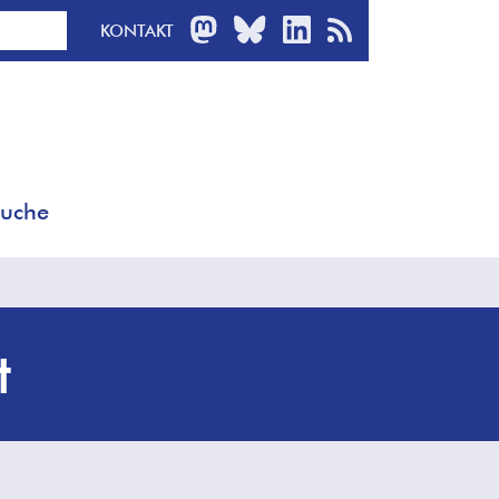
MASTODON
BLUESKY
LINKEDIN
RSS-FEED
KONTAKT
uche
t