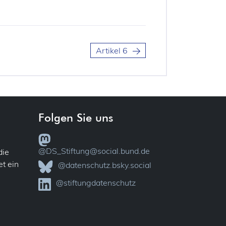
e rechtmäßig und nach Treu und Glauben
ahingehend bestehen, dass sie betreffende
en oder anderweitig verarbeitet werden
erarbeitet werden und künftig noch
Artikel 6
t voraus, dass alle Informationen und
n Daten leicht zugänglich und verständlich
ser Grundsatz betrifft insbesondere die
 und die Zwecke der Verarbeitung und
 Verarbeitung im Hinblick auf die betroffenen
, eine Bestätigung und Auskunft darüber zu
Folgen Sie uns
ten verarbeitet werden. Natürliche Personen
 Rechte im Zusammenhang mit der Verarbeitung
lärt werden, wie sie ihre diesbezüglichen
@DS_Stiftung@social.bund.de
die
ie bestimmten Zwecke, zu denen die
t ein
@datenschutz.bsky.social
ig und rechtmäßig sein und zum Zeitpunkt
. Die personenbezogenen Daten sollten für
@stiftungdatenschutz
en und erheblich sowie auf das für die
ein. Dies erfordert insbesondere, dass die
edingt erforderliche Mindestmaß beschränkt
et werden dürfen, wenn der Zweck der