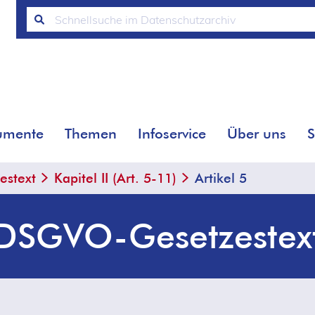
umente
Themen
Infoservice
Über uns
S
stext
Kapitel II (Art. 5-11)
Artikel 5
DSGVO-Gesetzestex