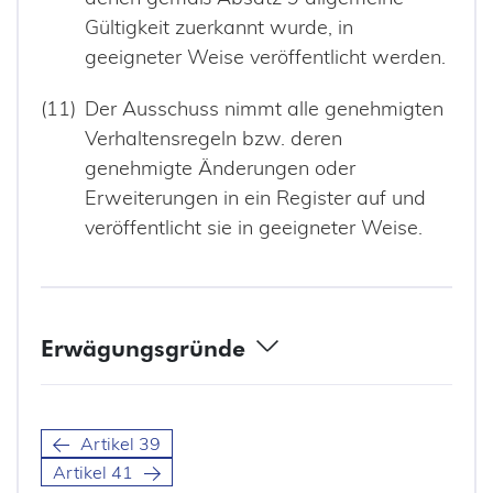
Gültigkeit zuerkannt wurde, in
geeigneter Weise veröffentlicht werden.
Der Ausschuss nimmt alle genehmigten
Verhaltensregeln bzw. deren
genehmigte Änderungen oder
Erweiterungen in ein Register auf und
veröffentlicht sie in geeigneter Weise.
Erwägungsgründe
(98) Verbände oder andere Vereinigungen, die bestimmte
Kategorien von Verantwortlichen oder
Auftragsverarbeitern vertreten, sollten ermutigt werden,
Artikel 39
in den Grenzen dieser Verordnung Verhaltensregeln
auszuarbeiten, um eine wirksame Anwendung dieser
Artikel 41