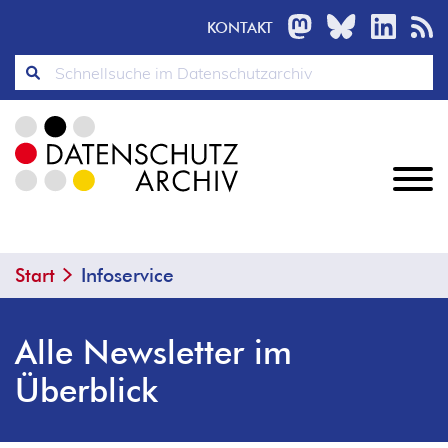
MASTODON
BLUESKY
LINKED
R
KONTAKT
Start
Infoservice
Alle Newsletter im
Überblick