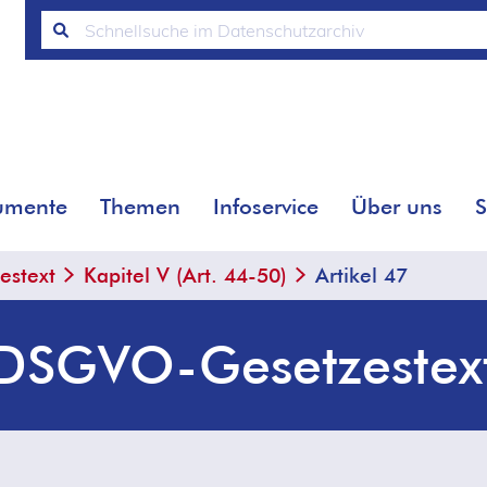
umente
Themen
Infoservice
Über uns
S
stext
Kapitel V (Art. 44-50)
Artikel 47
DSGVO-Gesetzestex