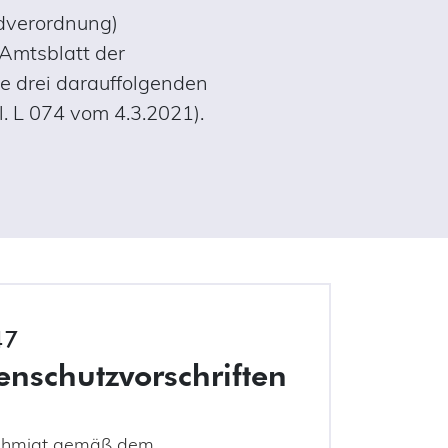
ndverordnung)
 Amtsblatt der
ie drei darauffolgenden
. L 074 vom 4.3.2021).
47
enschutzvorschriften
nehmigt gemäß dem