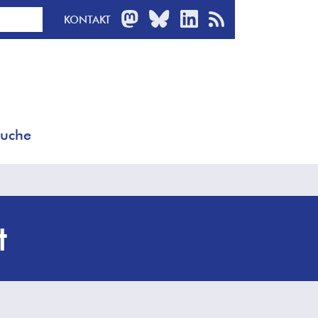
MASTODON
BLUESKY
LINKEDIN
RSS-FEED
KONTAKT
uche
t