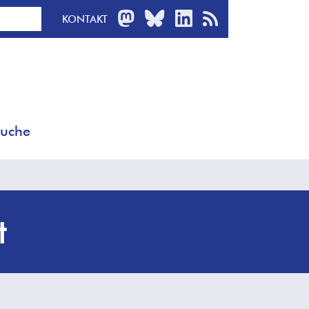
MASTODON
BLUESKY
LINKEDIN
RSS-FEED
KONTAKT
uche
t