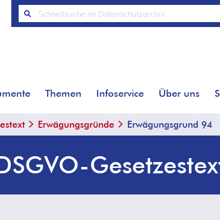
umente
Themen
Infoservice
Über uns
S
stext
Erwägungsgründe
Erwägungsgrund 94
DSGVO-Gesetzestex