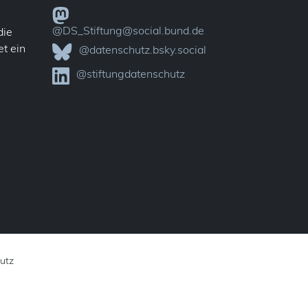
@DS_Stiftung@social.bund.de
die
t ein
@datenschutz.bsky.social
@stiftungdatenschutz
hutz