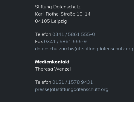
Stiftung Datenschutz
Karl-Rothe-Straße 10-14
04105 Leipzig
Telefon
0341 / 5861 555-0
Fax
0341 / 5861 555-9
datenschutzarchiv(at)stiftungdatenschutz.org
Medienkontakt
Theresa Wenzel
Telefon
0151 / 1578 9431
presse(at)stiftungdatenschutz.org