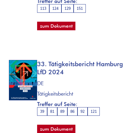
Treffer auf Seite:
113
124
129
151
zum Dokument
33. Tätigkeitsbericht Hamburg
LfD 2024
DE
Tätigkeitsbericht
Treffer auf Seite:
39
81
89
86
92
121
zum Dokument