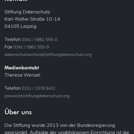
Gemeinsame Verantwortlichkeit
Stiftung Datenschutz
E-Mail
18
Informationspflichten
Karl-Rothe-Straße 10-14
04105 Leipzig
Ehrenamt
Konsultation, vorherige
Telefon
Bundesfreiwilligendienst
0341 / 5861 555-0
Löschung
Fax
0341 / 5861 555-9
Verein
datenschutzarchiv(at)stiftungdatenschutz.org
Meldung
39
Fluggastdaten
Medienkontakt
Theresa Wenzel
Privacy by Design
Forschung
Telefon
0151 / 1578 9431
Profiling
Fotos (Bild- und Tonaufnahmen)
18
presse(at)stiftungdatenschutz.org
Recht auf Vergessen
Über uns
Gesundheit
23
38
Sicherheit
Patienten
Die Stiftung wurde 2013 von der Bundesregierung
gegründet. Aufgabe der unabhängigen Einrichtung ist die