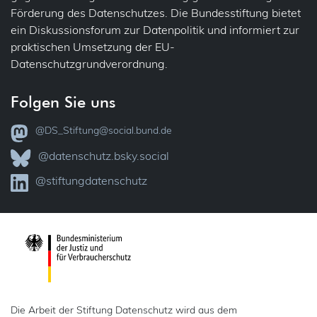
Übermittlung (ins Ausland)
IT-Sicherheit
Förderung des Datenschutzes. Die Bundesstiftung bietet
ein Diskussionsforum zur Datenpolitik und informiert zur
Übertragbarkeit
Jobcenter
praktischen Umsetzung der EU-
Datenschutzgrundverordnung.
Verantwortlichkeit
Justiz
Folgen Sie uns
Vollzug
VVT – Verzeichnis der Verarbeitungstätigkeiten
@DS_Stiftung@social.bund.de
Kataster
Widerspruch
@datenschutz.bsky.social
KI
Zertifizierung
@stiftungdatenschutz
Kinder
18
Kindergarten
18
Kunst
Die Arbeit der Stiftung Datenschutz wird aus dem
Medien (Presse, Rundfunk)