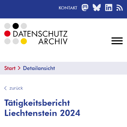
MASTODON
BLUESKY
LINKED
R
KONTAKT
Start
Detailansicht
zurück
Tätigkeitsbericht
Liechtenstein 2024