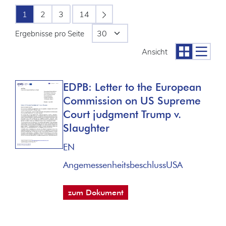
1
2
3
14
Ergebnisse pro Seite
Ansicht
EDPB: Letter to the European
Commission on US Supreme
Court judgment Trump v.
Slaughter
EN
Angemessenheitsbeschluss
USA
zum Dokument