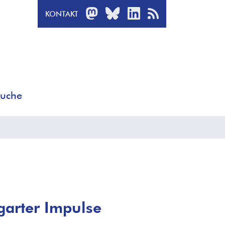
MASTODON
BLUESKY
LINKEDIN
RSS-FEED
KONTAKT
uche
garter Impulse