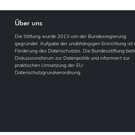
DSB
Bu
DSF
Ve
Fol
Über uns
Flu
Einw
Die Stiftung wurde 2013 von der Bundesregierung
gegründet. Aufgabe der unabhängigen Einrichtung ist 
For
Gem
Förderung des Datenschutzes. Die Bundesstiftung biete
Diskussionsforum zur Datenpolitik und informiert zur
Fot
Info
praktischen Umsetzung der EU-
Datenschutzgrundverordnung.
Ges
Kons
Pa
Lös
IT-S
Mel
Jobc
Priv
Just