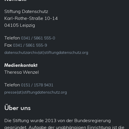
E-Mail
Informationspflichten
Stiftung Datenschutz
Karl-Rothe-Straße 10-14
Ehrenamt
Konsultation, vorherige
04105 Leipzig
Bundesfreiwilligendienst
Löschung
Telefon
0341 / 5861 555-0
Verein
Fax
0341 / 5861 555-9
Meldung
datenschutzarchiv(at)stiftungdatenschutz.org
Fluggastdaten
Privacy by Design
Medienkontakt
Forschung
Theresa Wenzel
Profiling
Fotos (Bild- und Tonaufnahmen)
Telefon
0151 / 1578 9431
presse(at)stiftungdatenschutz.org
Recht auf Vergessen
Gesundheit
Über uns
Sicherheit
Patienten
Die Stiftung wurde 2013 von der Bundesregierung
Übermittlung (ins Ausland)
IT-Sicherheit
gegründet. Aufgabe der unabhängigen Einrichtung ist die