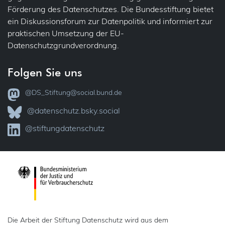
Förderung des Datenschutzes. Die Bundesstiftung bietet
Übertragbarkeit
Jobcenter
ein Diskussionsforum zur Datenpolitik und informiert zur
praktischen Umsetzung der EU-
Verantwortlichkeit
Justiz
Datenschutzgrundverordnung.
Vollzug
VVT – Verzeichnis der Verarbeitungstätigkeiten
Folgen Sie uns
Kataster
Widerspruch
@DS_Stiftung@social.bund.de
KI
Zertifizierung
@datenschutz.bsky.social
Kinder
@stiftungdatenschutz
Kindergarten
Kunst
Medien (Presse, Rundfunk)
Presse
Die Arbeit der Stiftung Datenschutz wird aus dem
Rundfunk