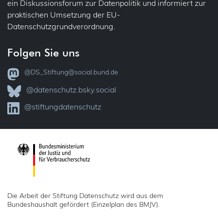
ein Diskussionsforum zur Datenpolitik und informiert zur
praktischen Umsetzung der EU-
Verantwortlichkeit
Justiz
Datenschutzgrundverordnung.
Vollzug
VVT – Verzeichnis der Verarbeitungstätigkeiten
Folgen Sie uns
Kataster
Widerspruch
@DS_Stiftung@social.bund.de
KI
Zertifizierung
@datenschutz.bsky.social
Kinder
@stiftungdatenschutz
Kindergarten
Kunst
Medien (Presse, Rundfunk)
Presse
Die Arbeit der Stiftung Datenschutz wird aus dem
Rundfunk
Bundeshaushalt gefördert (Einzelplan des BMJV).