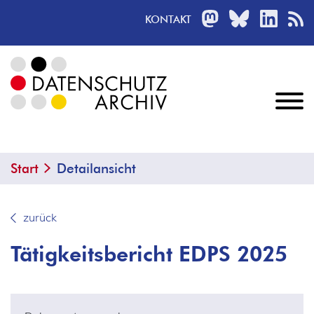
MASTODON
BLUESKY
LINKED
R
KONTAKT
Start
Detailansicht
zurück
Tätigkeitsbericht EDPS 2025