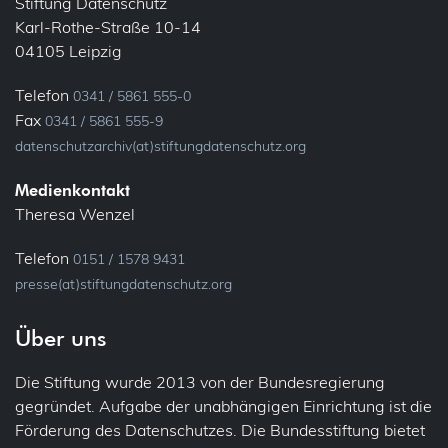
Stiftung Datenschutz
Karl-Rothe-Straße 10-14
Ehrenamt
Konsultation, vorherige
04105 Leipzig
Bundesfreiwilligendienst
Löschung
Telefon
0341 / 5861 555-0
Verein
Fax
0341 / 5861 555-9
Meldung
datenschutzarchiv(at)stiftungdatenschutz.org
Fluggastdaten
Privacy by Design
Medienkontakt
Forschung
Theresa Wenzel
Profiling
Fotos (Bild- und Tonaufnahmen)
Telefon
0151 / 1578 9431
presse(at)stiftungdatenschutz.org
Recht auf Vergessen
Gesundheit
Über uns
Sicherheit
Patienten
Die Stiftung wurde 2013 von der Bundesregierung
Übermittlung (ins Ausland)
IT-Sicherheit
gegründet. Aufgabe der unabhängigen Einrichtung ist die
Förderung des Datenschutzes. Die Bundesstiftung bietet
Übertragbarkeit
Jobcenter