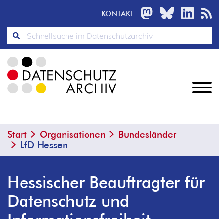
MASTODON
BLUESKY
LINKED
R
KONTAKT
Start
Organisationen
Bundesländer
LfD Hessen
Hessischer Beauftragter für
Datenschutz und