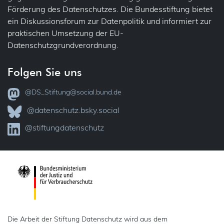
Förderung des Datenschutzes. Die Bundesstiftung bietet
Übertragbarkeit
Jobcenter
ein Diskussionsforum zur Datenpolitik und informiert zur
praktischen Umsetzung der EU-
Verantwortlichkeit
Justiz
Datenschutzgrundverordnung.
Vollzug
VVT – Verzeichnis der Verarbeitungstätigkeiten
Folgen Sie uns
Kataster
Widerspruch
@DS_Stiftung@social.bund.de
KI
Zertifizierung
@datenschutz.bsky.social
Kinder
@stiftungdatenschutz
Kindergarten
Kunst
Medien (Presse, Rundfunk)
Presse
Die Arbeit der Stiftung Datenschutz wird aus dem
Rundfunk