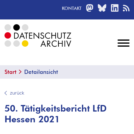
MASTODON
BLUESKY
LINKED
R
KONTAKT
Start
Detailansicht
zurück
50. Tätigkeitsbericht LfD
Hessen 2021