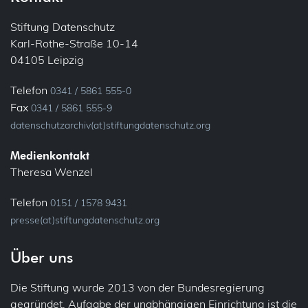
E-Mail
Informationspflichten
Stiftung Datenschutz
Karl-Rothe-Straße 10-14
Ehrenamt
Konsultation, vorherige
04105 Leipzig
Bundesfreiwilligendienst
Löschung
Telefon
0341 / 5861 555-0
Verein
Fax
0341 / 5861 555-9
Meldung
datenschutzarchiv(at)stiftungdatenschutz.org
Fluggastdaten
Privacy by Design
Medienkontakt
Forschung
Theresa Wenzel
Profiling
Fotos (Bild- und Tonaufnahmen)
Telefon
0151 / 1578 9431
presse(at)stiftungdatenschutz.org
Recht auf Vergessen
Gesundheit
Über uns
Sicherheit
Patienten
Die Stiftung wurde 2013 von der Bundesregierung
Übermittlung (ins Ausland)
IT-Sicherheit
gegründet. Aufgabe der unabhängigen Einrichtung ist die