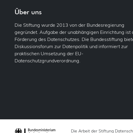
DSF
Ve
Fol
Über uns
Flu
Einw
Die Stiftung wurde 2013 von der Bundesregierung
gegründet. Aufgabe der unabhängigen Einrichtung ist 
For
Gem
Förderung des Datenschutzes. Die Bundesstiftung biete
Diskussionsforum zur Datenpolitik und informiert zur
Fot
Info
praktischen Umsetzung der EU-
Datenschutzgrundverordnung.
Ges
Kons
Pa
Lös
IT-S
Mel
Jobc
Priv
Just
Prof
Vo
Die Arbeit der Stiftung Datensc