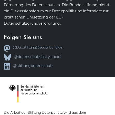
Förderung des Datenschutzes. Die Bundesstiftung bietet
Übertragbarkeit
Jobcenter
ein Diskussionsforum zur Datenpolitik und informiert zur
praktischen Umsetzung der EU-
Verantwortlichkeit
Justiz
Datenschutzgrundverordnung.
Vollzug
VVT – Verzeichnis der Verarbeitungstätigkeiten
Folgen Sie uns
Kataster
Widerspruch
@DS_Stiftung@social.bund.de
KI
Zertifizierung
@datenschutz.bsky.social
Kinder
@stiftungdatenschutz
Kindergarten
Kunst
Medien (Presse, Rundfunk)
Presse
Die Arbeit der Stiftung Datenschutz wird aus dem
Rundfunk