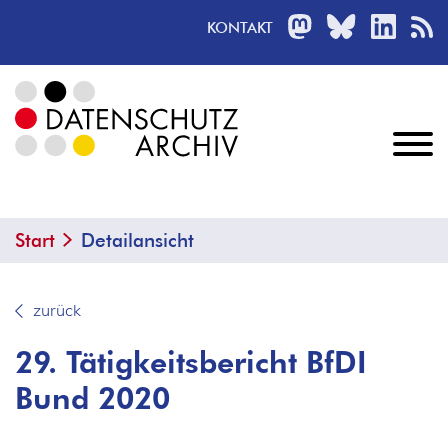
MASTODON
BLUESKY
LINKED
R
KONTAKT
Start
Detailansicht
zurück
29. Tätigkeitsbericht BfDI
Bund 2020