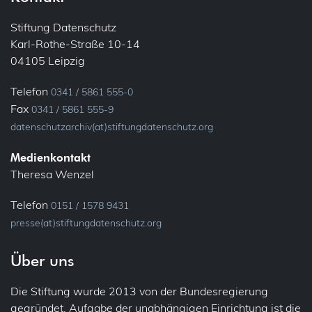
E-Mail
Informationspflichten
Stiftung Datenschutz
Karl-Rothe-Straße 10-14
Ehrenamt
Konsultation, vorherige
04105 Leipzig
Bundesfreiwilligendienst
Löschung
Telefon
0341 / 5861 555-0
Verein
Fax
0341 / 5861 555-9
Meldung
datenschutzarchiv(at)stiftungdatenschutz.org
Fluggastdaten
Privacy by Design
Medienkontakt
Forschung
Theresa Wenzel
Profiling
Fotos (Bild- und Tonaufnahmen)
Telefon
0151 / 1578 9431
presse(at)stiftungdatenschutz.org
Recht auf Vergessen
Gesundheit
Über uns
Sicherheit
Patienten
Die Stiftung wurde 2013 von der Bundesregierung
Übermittlung (ins Ausland)
IT-Sicherheit
gegründet. Aufgabe der unabhängigen Einrichtung ist die