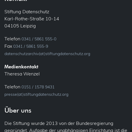
E-Mail
Informationspflichten
Stiftung Datenschutz
Karl-Rothe-Straße 10-14
Ehrenamt
Konsultation, vorherige
04105 Leipzig
Bundesfreiwilligendienst
Löschung
Telefon
0341 / 5861 555-0
Verein
Fax
0341 / 5861 555-9
Meldung
datenschutzarchiv(at)stiftungdatenschutz.org
Fluggastdaten
Privacy by Design
Medienkontakt
Forschung
Theresa Wenzel
Profiling
Fotos (Bild- und Tonaufnahmen)
Telefon
0151 / 1578 9431
presse(at)stiftungdatenschutz.org
Recht auf Vergessen
Gesundheit
Über uns
Sicherheit
Patienten
Die Stiftung wurde 2013 von der Bundesregierung
Übermittlung (ins Ausland)
IT-Sicherheit
gegründet. Aufgabe der unabhängigen Einrichtung ist die