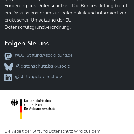
Förderung des Datenschutzes. Die Bundesstiftung bietet
Übertragbarkeit
Jobcenter
ein Diskussionsforum zur Datenpolitik und informiert zur
praktischen Umsetzung der EU-
Verantwortlichkeit
Justiz
Datenschutzgrundverordnung.
Vollzug
VVT – Verzeichnis der Verarbeitungstätigkeiten
Folgen Sie uns
Kataster
Widerspruch
@DS_Stiftung@social.bund.de
KI
Zertifizierung
@datenschutz.bsky.social
Kinder
@stiftungdatenschutz
Kindergarten
Kunst
Medien (Presse, Rundfunk)
Presse
Die Arbeit der Stiftung Datenschutz wird aus dem
Rundfunk