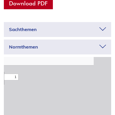
Download PDF
Sachthemen
Adressdaten
Normthemen
Anonymisierung
Adequanzentscheidungen
Apps
Aufsicht
Arbeit
Auftragsverarbeitung
Arbeitgeber
Beschäftigte
Auskunft
Bewerbung
Automatisierte Entscheidung