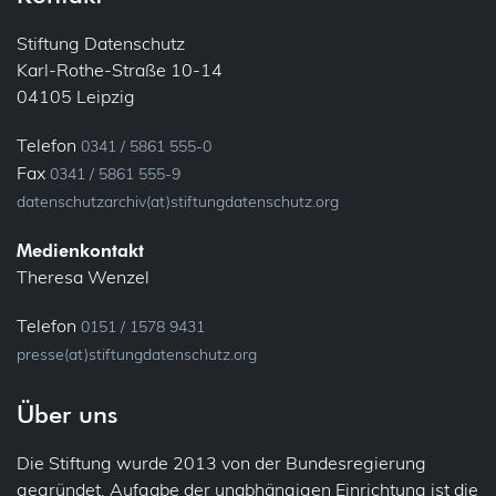
E-Mail
Informationspflichten
Stiftung Datenschutz
Karl-Rothe-Straße 10-14
Ehrenamt
Konsultation, vorherige
04105 Leipzig
Bundesfreiwilligendienst
Löschung
Telefon
0341 / 5861 555-0
Verein
Fax
0341 / 5861 555-9
Meldung
datenschutzarchiv(at)stiftungdatenschutz.org
Fluggastdaten
Privacy by Design
Medienkontakt
Forschung
Theresa Wenzel
Profiling
Fotos (Bild- und Tonaufnahmen)
Telefon
0151 / 1578 9431
presse(at)stiftungdatenschutz.org
Recht auf Vergessen
Gesundheit
Über uns
Sicherheit
Patienten
Die Stiftung wurde 2013 von der Bundesregierung
Übermittlung (ins Ausland)
IT-Sicherheit
gegründet. Aufgabe der unabhängigen Einrichtung ist die