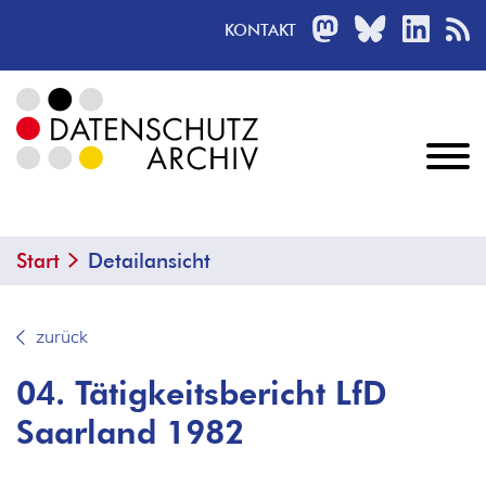
MASTODON
BLUESKY
LINKED
R
KONTAKT
Start
Detailansicht
zurück
04. Tätigkeitsbericht LfD
Saarland 1982