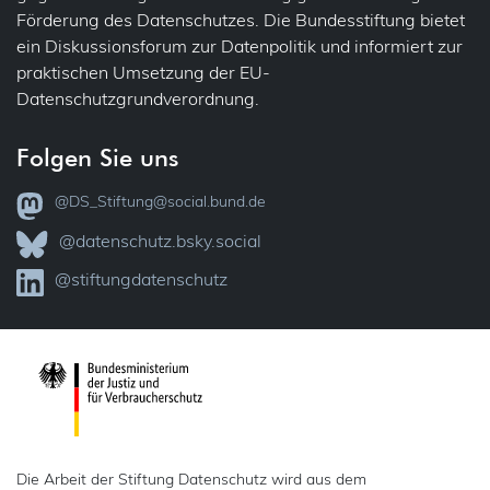
Förderung des Datenschutzes. Die Bundesstiftung bietet
Übertragbarkeit
Jobcenter
ein Diskussionsforum zur Datenpolitik und informiert zur
praktischen Umsetzung der EU-
Verantwortlichkeit
Justiz
Datenschutzgrundverordnung.
Vollzug
VVT – Verzeichnis der Verarbeitungstätigkeiten
Folgen Sie uns
Kataster
Widerspruch
@DS_Stiftung@social.bund.de
KI
Zertifizierung
@datenschutz.bsky.social
Kinder
@stiftungdatenschutz
Kindergarten
Kunst
Medien (Presse, Rundfunk)
Presse
Die Arbeit der Stiftung Datenschutz wird aus dem
Rundfunk