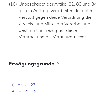
Unbeschadet der Artikel 82, 83 und 84
gilt ein Auftragsverarbeiter, der unter
Verstoß gegen diese Verordnung die
Zwecke und Mittel der Verarbeitung
bestimmt, in Bezug auf diese
Verarbeitung als Verantwortlicher.
Erwägungsgründe
(81) Damit die Anforderungen dieser Verordnung in Bezug
auf die vom Auftragsverarbeiter im Namen des
Verantwortlichen vorzunehmende Verarbeitung
Artikel 27
eingehalten werden, sollte ein Verantwortlicher, der einen
Auftragsverarbeiter mit Verarbeitungstätigkeiten betrauen
Artikel 29
will, nur Auftragsverarbeiter heranziehen, die —
insbesondere im Hinblick auf Fachwissen, Zuverlässigkeit
und Ressourcen — hinreichende Garantien dafür bieten,