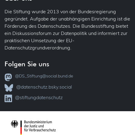
Verantwortliche und der Auftragsverarbeiter können
entscheiden, ob sie einen individuellen Vertrag oder
Die Stiftung wurde 2013 von der Bundesregierung
Standardvertragsklauseln verwenden, die entweder
gegründet. Aufgabe der unabhängigen Einrichtung ist die
unmittelbar von der Kommission erlassen oder aber nach
Förderung des Datenschutzes. Die Bundesstiftung bietet
dem Kohärenzverfahren von einer Aufsichtsbehörde
ein Diskussionsforum zur Datenpolitik und informiert zur
angenommen und dann von der Kommission erlassen
praktischen Umsetzung der EU-
wurden. Nach Beendigung der Verarbeitung im Namen
Datenschutzgrundverordnung.
des Verantwortlichen sollte der Auftragsverarbeiter die
personenbezogenen Daten nach Wahl des
Verantwortlichen entweder zurückgeben oder löschen,
Folgen Sie uns
sofern nicht nach dem Recht der Union oder der
Mitgliedstaaten, dem der Auftragsverarbeiter unterliegt,
@DS_Stiftung@social.bund.de
eine Verpflichtung zur Speicherung der
@datenschutz.bsky.social
personenbezogenen Daten besteht.
@stiftungdatenschutz