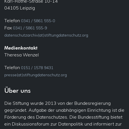
Karl-Rothe-Straße 10-14
Ehrenamt
Konsultation, vorherige
04105 Leipzig
Bundesfreiwilligendienst
Löschung
Telefon
0341 / 5861 555-0
Verein
Fax
0341 / 5861 555-9
Meldung
datenschutzarchiv(at)stiftungdatenschutz.org
Fluggastdaten
Privacy by Design
Medienkontakt
Forschung
Theresa Wenzel
Profiling
Fotos (Bild- und Tonaufnahmen)
Telefon
0151 / 1578 9431
presse(at)stiftungdatenschutz.org
Recht auf Vergessen
Gesundheit
Über uns
Sicherheit
Patienten
Die Stiftung wurde 2013 von der Bundesregierung
Übermittlung (ins Ausland)
IT-Sicherheit
gegründet. Aufgabe der unabhängigen Einrichtung ist die
Förderung des Datenschutzes. Die Bundesstiftung bietet
Übertragbarkeit
Jobcenter
ein Diskussionsforum zur Datenpolitik und informiert zur