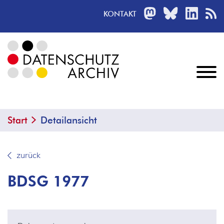
MASTODON
BLUESKY
LINKED
R
KONTAKT
Start
Detailansicht
zurück
BDSG 1977