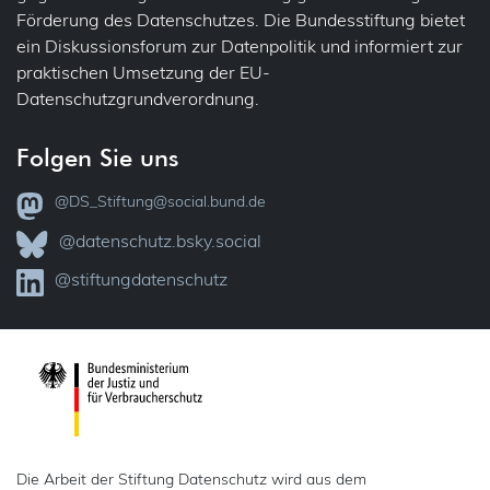
Förderung des Datenschutzes. Die Bundesstiftung bietet
Übertragbarkeit
Jobcenter
ein Diskussionsforum zur Datenpolitik und informiert zur
praktischen Umsetzung der EU-
Verantwortlichkeit
Justiz
Datenschutzgrundverordnung.
Vollzug
VVT – Verzeichnis der Verarbeitungstätigkeiten
Folgen Sie uns
Kataster
Widerspruch
@DS_Stiftung@social.bund.de
KI
Zertifizierung
@datenschutz.bsky.social
Kinder
@stiftungdatenschutz
Kindergarten
Kunst
Medien (Presse, Rundfunk)
Presse
Die Arbeit der Stiftung Datenschutz wird aus dem
Rundfunk