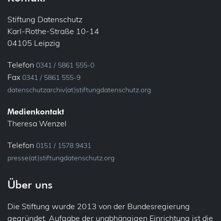
E-Mail
Informationspflichten
Stiftung Datenschutz
Karl-Rothe-Straße 10-14
Ehrenamt
Konsultation, vorherige
04105 Leipzig
Bundesfreiwilligendienst
Löschung
Telefon
0341 / 5861 555-0
Verein
Fax
0341 / 5861 555-9
Meldung
datenschutzarchiv(at)stiftungdatenschutz.org
Fluggastdaten
Privacy by Design
Medienkontakt
Forschung
Theresa Wenzel
Profiling
Fotos (Bild- und Tonaufnahmen)
Telefon
0151 / 1578 9431
presse(at)stiftungdatenschutz.org
Recht auf Vergessen
Gesundheit
Über uns
Sicherheit
Patienten
Die Stiftung wurde 2013 von der Bundesregierung
Übermittlung (ins Ausland)
IT-Sicherheit
gegründet. Aufgabe der unabhängigen Einrichtung ist die