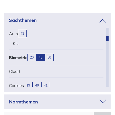
Öffentlicher Dienst
Personalakten
Zeiterfassung
Sachthemen
Auto
43
Kfz
Biometrie
20
43
50
Cloud
Cookies
19
40
41
Corona
Normthemen
Drohnen