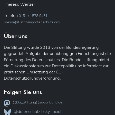
Medien (Presse, Rundfunk)
Theresa Wenzel
Meldung
52
Presse
Telefon
0151 / 1578 9431
Rundfunk
Privacy by Design
21
presse(at)stiftungdatenschutz.org
Messenger
Über uns
Profiling
41
46
Mieter
Die Stiftung wurde 2013 von der Bundesregierung
Recht auf Vergessen
gegründet. Aufgabe der unabhängigen Einrichtung ist die
Pass
43
Förderung des Datenschutzes. Die Bundesstiftung bietet
Sicherheit
ein Diskussionsforum zur Datenpolitik und informiert zur
praktischen Umsetzung der EU-
Personenkennzeichen
46
Übermittlung (ins Ausland)
Datenschutzgrundverordnung.
Politik
Übertragbarkeit
Folgen Sie uns
Verantwortlichkeit
Polizei
@DS_Stiftung@social.bund.de
41
@datenschutz.bsky.social
Bodycam
VVT – Verzeichnis der Verarbeitungstätigkeiten