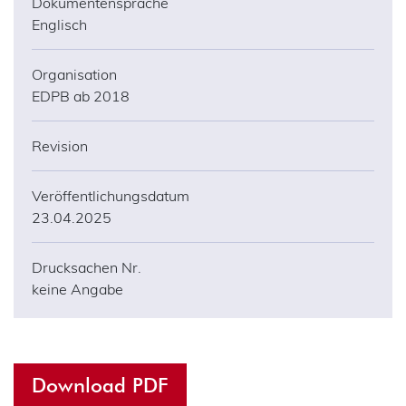
Dokumentensprache
Englisch
Organisation
EDPB ab 2018
Adressdaten
Revision
Anonymisierung
45
Veröffentlichungsdatum
Apps
23.04.2025
Arbeit
45
Drucksachen Nr.
keine Angabe
Arbeitgeber
Beschäftigte
Bewerbung
Download PDF
Bring your own device