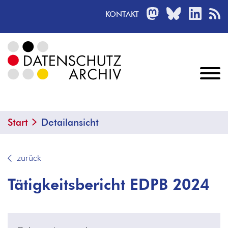
MASTODON
BLUESKY
LINKED
R
KONTAKT
Start
Detailansicht
zurück
Tätigkeitsbericht EDPB 2024