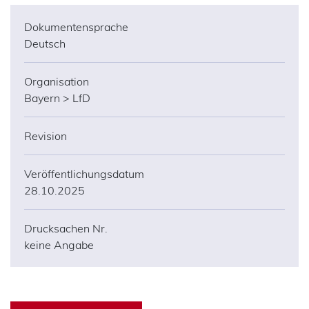
Dokumentensprache
Deutsch
Organisation
Bayern
LfD
Revision
Adressdaten
Veröffentlichungsdatum
28.10.2025
Anonymisierung
104
Drucksachen Nr.
Apps
keine Angabe
Arbeit
Arbeitgeber