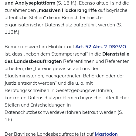
und Analyseplattform
(S. 18 ff.). Ebenso aktuell sind die
zunehmenden „
massiven Hackerangriffe
auf bayrische
Wirtschaft
öffentliche Stellen“ die im Bereich technisch-
Auskunfteien
organisatorischer Datenschutz aufgeführt werden (S.
113ff.).
Geld
Kunden
Bemerkenswert im Hinblick auf
Art. 52 Abs. 2 DSGVO
ist, dass „neben dem Stammpersonal“ in die
Dienststelle
Versicherungen
des Landesbeauftragten
Referentinnen und Referenten
arbeiten, die „für eine gewisse Zeit aus den
Zensus
Staatsministerien, nachgeordneten Behörden oder der
Justiz entsandt werden“ und die u. a. mit
Beratungsschreiben in Gesetzgebungsverfahren,
konkreten Datenschutzproblemen bayrischer öffentlicher
Stellen und Entscheidungen in
Datenschutzbeschwerdeverfahren betraut werden (S.
16).
Der Bayrische Landesbeauftragte ist auf
Mastodon