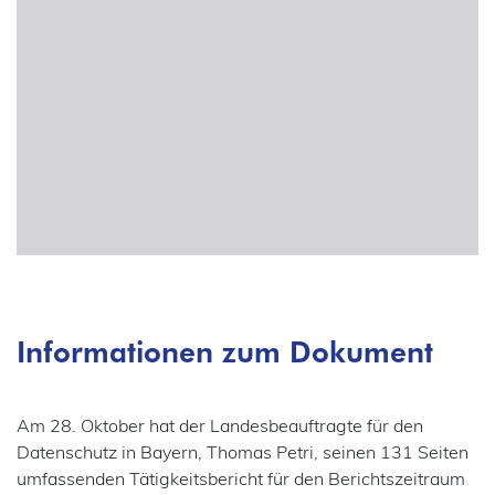
Bußgeld
Gesundheit
56
CoC – Code of Conduct
Patienten
17
57
117
IT-Sicherheit
Datensparsamkeit
Jobcenter
DSB – Datenschutzbeauftragte
Justiz
63
109
DSFA – Datenschutz-Folgenabschätzung
113
Vollzug
Einwilligung
70
Informationen zum Dokument
Kataster
41
Gemeinsame Verantwortlichkeit
KI
97
100
Am 28. Oktober hat der Landesbeauftragte für den
Informationspflichten
Datenschutz in Bayern, Thomas Petri, seinen 131 Seiten
umfassenden Tätigkeitsbericht für den Berichtszeitraum
Kinder
Konsultation, vorherige