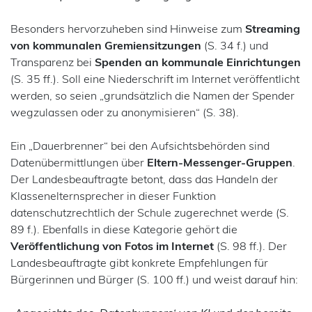
Politik
Verantwortlichkeit
28
48
78
103
110
112
Besonders hervorzuheben sind Hinweise zum
Streaming
Polizei
von kommunalen Gremiensitzungen
(S. 34 f.) und
VVT – Verzeichnis der Verarbeitungstätigkeiten
Bodycam
Transparenz bei
Spenden an kommunale Einrichtungen
31
75
104
117
(S. 35 ff.). Soll eine Niederschrift im Internet veröffentlicht
werden, so seien „grundsätzlich die Namen der Spender
Pseudonymisierung
20
28
104
112
Widerspruch
wegzulassen oder zu anonymisieren“ (S. 38).
Register
Ein „Dauerbrenner“ bei den Aufsichtsbehörden sind
Zertifizierung
17
57
117
Melderegister
Datenübermittlungen über
Eltern-Messenger-Gruppen
.
Der Landesbeauftragte betont, dass das Handeln der
Registermodernisierung
Klassenelternsprecher in dieser Funktion
datenschutzrechtlich der Schule zugerechnet werde (S.
RFID
89 f.). Ebenfalls in diese Kategorie gehört die
Veröffentlichung von Fotos im Internet
(S. 98 ff.). Der
Schule
89
Landesbeauftragte gibt konkrete Empfehlungen für
Bürgerinnen und Bürger (S. 100 ff.) und weist darauf hin:
Scoring