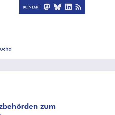
MASTODON
BLUESKY
LINKEDIN
RSS-FEED
KONTAKT
uche
tzbehörden zum
s