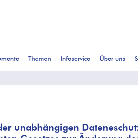
umente
Themen
Infoservice
Über uns
S
der unabhängigen Dateneschu
rsten Gesetzes zur Änderung de