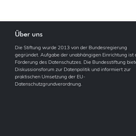
Ehr
DSB
Bu
DSF
Ve
Fol
Über uns
Flu
Einw
Die Stiftung wurde 2013 von der Bundesregierung
gegründet. Aufgabe der unabhängigen Einrichtung ist 
For
Gem
Förderung des Datenschutzes. Die Bundesstiftung biete
Diskussionsforum zur Datenpolitik und informiert zur
Fot
Info
praktischen Umsetzung der EU-
Datenschutzgrundverordnung.
Ges
Kons
Pa
Lös
IT-S
Mel
Jobc
Priv