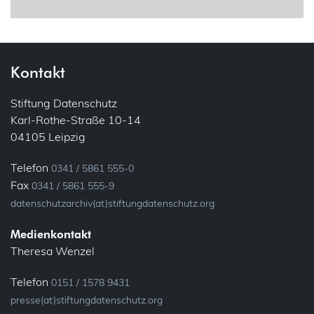
DSFA – Datenschutz-Folgenabschätzung
Cookies
Einwilligung
Corona
Kontakt
Gemeinsame Verantwortlichkeit
Drohnen
Stiftung Datenschutz
Informationspflichten
Karl-Rothe-Straße 10-14
E-Mail
30
04105 Leipzig
Konsultation, vorherige
Telefon
Ehrenamt
0341 / 5861 555-0
Löschung
Fax
0341 / 5861 555-9
Bundesfreiwilligendienst
datenschutzarchiv(at)stiftungdatenschutz.org
Meldung
Verein
Medienkontakt
Fluggastdaten
Theresa Wenzel
Privacy by Design
36
43
Telefon
Forschung
0151 / 1578 9431
Profiling
39
presse(at)stiftungdatenschutz.org