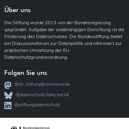
Fotos (Bild- und Tonaufnahmen)
Recht auf Vergessen
Über uns
Gesundheit
Die Stiftung wurde 2013 von der Bundesregierung
Sicherheit
24
32
Patienten
gegründet. Aufgabe der unabhängigen Einrichtung ist die
Förderung des Datenschutzes. Die Bundesstiftung bietet
Übermittlung (ins Ausland)
IT-Sicherheit
ein Diskussionsforum zur Datenpolitik und informiert zur
praktischen Umsetzung der EU-
Übertragbarkeit
Jobcenter
Datenschutzgrundverordnung.
Verantwortlichkeit
Justiz
Folgen Sie uns
Vollzug
VVT – Verzeichnis der Verarbeitungstätigkeiten
@DS_Stiftung@social.bund.de
Kataster
@datenschutz.bsky.social
Widerspruch
@stiftungdatenschutz
KI
Zertifizierung
Kinder
7
10
12
35