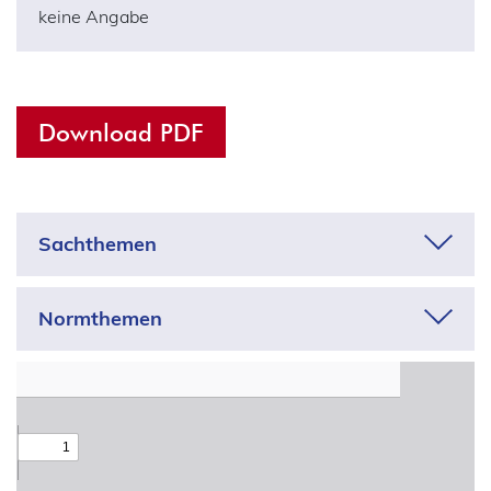
keine Angabe
Download PDF
Sachthemen
Adressdaten
Normthemen
Anonymisierung
5
29
37
49
Adequanzentscheidungen
Apps
Aufsicht
Arbeit
Auftragsverarbeitung