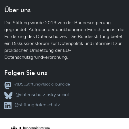
Über uns
Sicherheit
Patienten
Die Stiftung wurde 2013 von der Bundesregierung
Übermittlung (ins Ausland)
IT-Sicherheit
gegründet. Aufgabe der unabhängigen Einrichtung ist die
Förderung des Datenschutzes. Die Bundesstiftung bietet
Übertragbarkeit
Jobcenter
ein Diskussionsforum zur Datenpolitik und informiert zur
praktischen Umsetzung der EU-
Verantwortlichkeit
Justiz
Datenschutzgrundverordnung.
Vollzug
VVT – Verzeichnis der Verarbeitungstätigkeiten
Folgen Sie uns
Kataster
Widerspruch
@DS_Stiftung@social.bund.de
KI
Zertifizierung
@datenschutz.bsky.social
Kinder
@stiftungdatenschutz
Kindergarten
Kunst