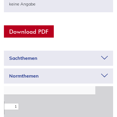
keine Angabe
Download PDF
Sachthemen
Adressdaten
Normthemen
Anonymisierung
Adequanzentscheidungen
Apps
Aufsicht
Arbeit
Auftragsverarbeitung