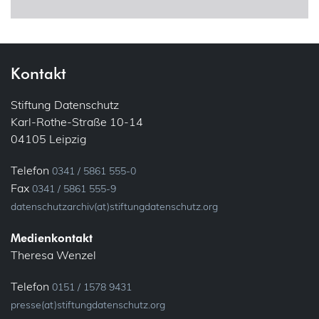
Corona
Einwilligung
Drohnen
Gemeinsame Verantwortlichkeit
Kontakt
E-Mail
Informationspflichten
Stiftung Datenschutz
Karl-Rothe-Straße 10-14
Ehrenamt
Konsultation, vorherige
04105 Leipzig
Bundesfreiwilligendienst
Löschung
Telefon
0341 / 5861 555-0
Verein
Fax
0341 / 5861 555-9
Meldung
datenschutzarchiv(at)stiftungdatenschutz.org
Fluggastdaten
Privacy by Design
Medienkontakt
Forschung
Theresa Wenzel
Profiling
Fotos (Bild- und Tonaufnahmen)
Telefon
0151 / 1578 9431
presse(at)stiftungdatenschutz.org
Recht auf Vergessen
Gesundheit