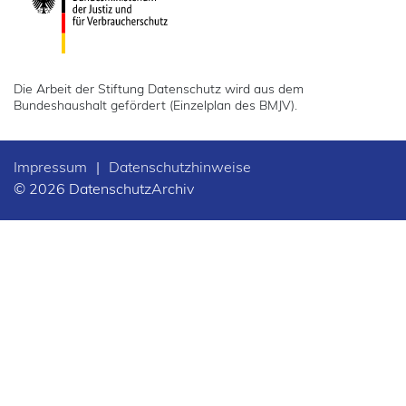
Medien (Presse, Rundfunk)
Presse
Die Arbeit der Stiftung Datenschutz wird aus dem
Rundfunk
Bundeshaushalt gefördert (Einzelplan des BMJV).
Messenger
Impressum
|
Datenschutzhinweise
Mieter
© 2026 DatenschutzArchiv
Pass
Personenkennzeichen
Politik
Polizei
Bodycam