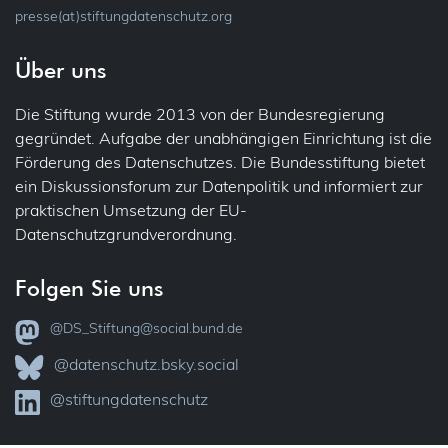
Profiling
presse(at)stiftungdatenschutz.org
Gesundheit
Recht auf Vergessen
Über uns
Patienten
Sicherheit
Die Stiftung wurde 2013 von der Bundesregierung
IT-Sicherheit
gegründet. Aufgabe der unabhängigen Einrichtung ist die
Übermittlung (ins Ausland)
Förderung des Datenschutzes. Die Bundesstiftung bietet
Jobcenter
ein Diskussionsforum zur Datenpolitik und informiert zur
Übertragbarkeit
praktischen Umsetzung der EU-
Justiz
Datenschutzgrundverordnung.
Verantwortlichkeit
Vollzug
Folgen Sie uns
VVT – Verzeichnis der Verarbeitungstätigkeiten
Kataster
@DS_Stiftung@social.bund.de
Widerspruch
KI
@datenschutz.bsky.social
Zertifizierung
@stiftungdatenschutz
Kinder
6
8
20