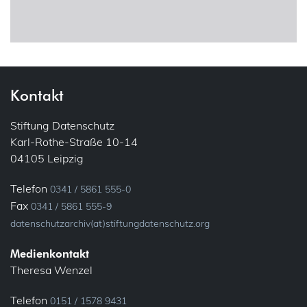
DSFA – Datenschutz-Folgenabschätzung
10
Cookies
Corona
Einwilligung
6
8
Drohnen
Kontakt
Gemeinsame Verantwortlichkeit
E-Mail
Stiftung Datenschutz
Informationspflichten
Karl-Rothe-Straße 10-14
04105 Leipzig
Ehrenamt
Konsultation, vorherige
Bundesfreiwilligendienst
Telefon
0341 / 5861 555-0
Löschung
Verein
7
16
Fax
0341 / 5861 555-9
datenschutzarchiv(at)stiftungdatenschutz.org
Fluggastdaten
Meldung
Medienkontakt
Theresa Wenzel
Forschung
Privacy by Design
Telefon
0151 / 1578 9431
Fotos (Bild- und Tonaufnahmen)