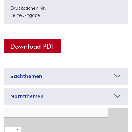
Drucksachen Nr.
keine Angabe
Download PDF
Sachthemen
Adressdaten
Normthemen
Anonymisierung
7
Adequanzentscheidungen
Apps
Aufsicht