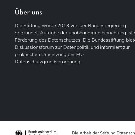
DSF
Ve
Fol
Über uns
Flu
Einw
Die Stiftung wurde 2013 von der Bundesregierung
gegründet. Aufgabe der unabhängigen Einrichtung ist 
For
Gem
Förderung des Datenschutzes. Die Bundesstiftung biete
Diskussionsforum zur Datenpolitik und informiert zur
Fot
Info
praktischen Umsetzung der EU-
Datenschutzgrundverordnung.
Ges
Kons
Pa
Lös
IT-S
Mel
Jobc
Priv
Just
Prof
Vo
Die Arbeit der Stiftung Datensc