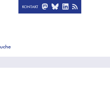
MASTODON
BLUESKY
LINKEDIN
RSS-FEED
KONTAKT
uche