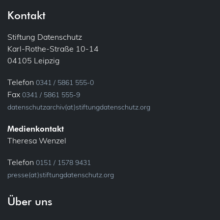
Drohnen
Gemeinsame Verantwortlichkeit
Kontakt
E-Mail
Informationspflichten
Stiftung Datenschutz
Karl-Rothe-Straße 10-14
Ehrenamt
Konsultation, vorherige
04105 Leipzig
Bundesfreiwilligendienst
Löschung
Telefon
0341 / 5861 555-0
Verein
Fax
0341 / 5861 555-9
Meldung
datenschutzarchiv(at)stiftungdatenschutz.org
Fluggastdaten
Privacy by Design
Medienkontakt
Forschung
Theresa Wenzel
Profiling
Fotos (Bild- und Tonaufnahmen)
Telefon
0151 / 1578 9431
presse(at)stiftungdatenschutz.org
Recht auf Vergessen
Gesundheit
Über uns
Sicherheit
Patienten