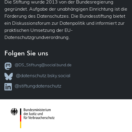
Die Stiftung wurde 2013 von der Bundesregierung
Übermittlung (ins Ausland)
IT-Sicherheit
gegründet. Aufgabe der unabhängigen Einrichtung ist die
Förderung des Datenschutzes. Die Bundesstiftung bietet
Übertragbarkeit
Jobcenter
ein Diskussionsforum zur Datenpolitik und informiert zur
praktischen Umsetzung der EU-
Verantwortlichkeit
Justiz
Datenschutzgrundverordnung.
Vollzug
VVT – Verzeichnis der Verarbeitungstätigkeiten
Folgen Sie uns
Kataster
Widerspruch
@DS_Stiftung@social.bund.de
KI
Zertifizierung
@datenschutz.bsky.social
Kinder
@stiftungdatenschutz
Kindergarten
Kunst
Medien (Presse, Rundfunk)