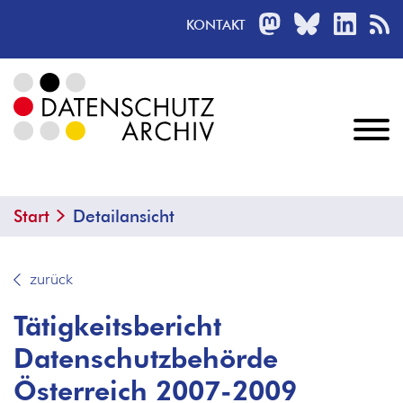
MASTODON
BLUESKY
LINKED
R
KONTAKT
Start
Detailansicht
zurück
Tätigkeitsbericht
Datenschutzbehörde
Österreich 2007-2009